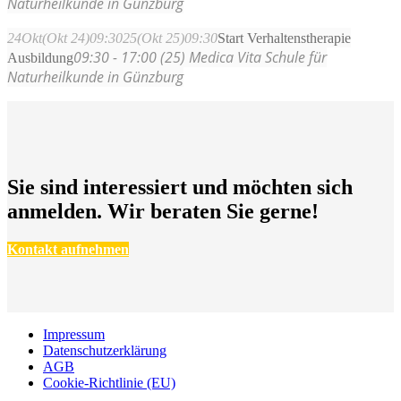
Naturheilkunde in Günzburg
24
Okt
(Okt 24)
09:30
25
(Okt 25)
09:30
Start Verhaltenstherapie
09:30 - 17:00 (25)
Medica Vita Schule für
Ausbildung
Naturheilkunde in Günzburg
Sie sind interessiert und möchten sich
anmelden. Wir beraten Sie gerne!
Kontakt aufnehmen
Impressum
Datenschutzerklärung
AGB
Cookie-Richtlinie (EU)